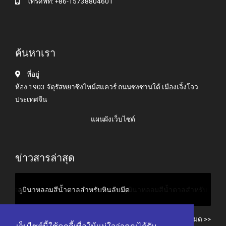
โทรศัพท์: +86-15738804601
ค้นหาเรา
ที่อยู่
ห้อง 1903 จัตุรัสหยาซิงไทม์สแควร์ ถนนซงซานใต้ เมืองเจิ้งโจว
ประเทศจีน
แผนผังเว็บไซต์
ข่าวสารล่าสุด
ผงอลูมินาหลอมสีน้ำตาลสำหรับแผ่นขัด
ข่าวสารทั้งหมด >>