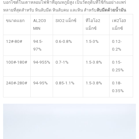
บอกไซต์ในเตาหลอมไฟฟ้าที่อุณหภูมิสูง เป็นวัตถุดิบที่ใช้กันอย่างแพร่
หลายที่สุดสำหรับ หินลับมีด หินลับคม และหิน
สำหรับ
ลับมีดด้วยน้ำมัน
ขนาดแยก
AL2O3
SIO2 แม็กซ์
ทีไอโอ2
เฟ2โอ3
MIN
แม็กซ์
แม็กซ์
12#-80#
94.5-
0.6-0.8%
1.5-3%
0.12-
97%
0.2%
100#-180#
94-955%
0.7-1%
1.5-3.8%
0.15-
0.25%
240#-280#
94-95%
0.85-1.1%
1.5-3.8%
0.18-
0.35%