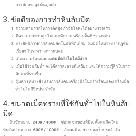
การสึกหรอสูง ต้นทุนต่ำ
3. ข้อดีของการทำหินลับมีด
ความสามารถในการตัดสูง กำจัดโลหะได้อย่างรวดเร็ว
มีความทนทานสูง ไม่แตกหักง่าย หรือเมล็ดพืชร่วงหล่น
ประสิทธิภาพการลับคมอัตโนมัติที่ดีเยี่ยม; คมมีดใหม่จะปรากฏขึ้น
เรื่อยๆ ในระหว่างการลับคม
เกิดความร้อนน้อยลง
คมมีดจึงไม่ไหม้ง่าย
เมื่อใช้ร่วมกับน้ำ จะได้สารละลายที่เสถียร และให้ความรู้สึกในการ
ลับคมที่ราบรื่น
คุ้มค่า เหมาะสำหรับการลับคมเครื่องมือในครัวเรือนและเครื่องมือ
ทั่วไปในชีวิตประจำวัน
4. ขนาดเม็ดทรายที่ใช้กันทั่วไปในหินลับ
มีด
หินขัดหยาบ:
240# / 400#
— ซ่อมแซมขอบที่บิ่น, ตั้งคมมีดใหม่
หินขัดปานกลาง:
600# / 1000#
— ลับคมมีดอย่างรวดเร็วประจำวัน