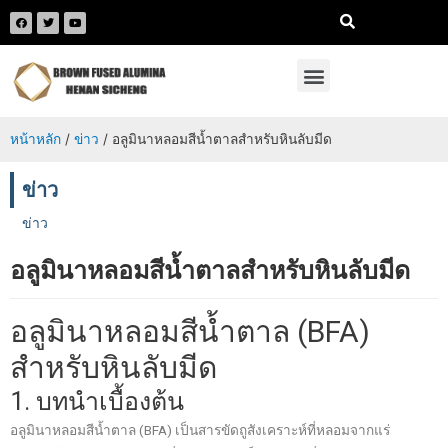
หน้าหลัก
/
ข่าว
/ อลูมินาหลอมสีน้ำตาลสำหรับหินลับมีด
ข่าว
ข่าว
อลูมินาหลอมสีน้ำตาลสำหรับหินลับมีด
อลูมินาหลอมสีน้ำตาล (BFA)
สำหรับหินลับมีด
1. บทนำเบื้องต้น
อลูมินาหลอมสีน้ำตาล (BFA) เป็นสารขัดถูสังเคราะห์ที่หลอมจากแร่